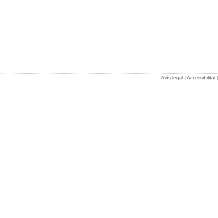
Avís legal
|
Accessibilitat