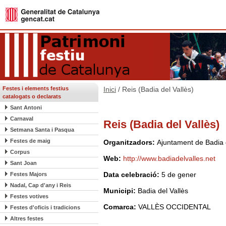
Festes i elements festius
Inici
/ Reis (Badia del Vallès)
catalogats o declarats
Sant Antoni
Carnaval
Reis (Badia del Vallès)
Setmana Santa i Pasqua
Festes de maig
Organitzadors:
Ajuntament de Badia 
Corpus
Web:
http://www.badiadelvalles.net
Sant Joan
Data celebració:
5 de gener
Festes Majors
Nadal, Cap d'any i Reis
Municipi:
Badia del Vallès
Festes votives
Comarca:
VALLÈS OCCIDENTAL
Festes d'oficis i tradicions
Altres festes