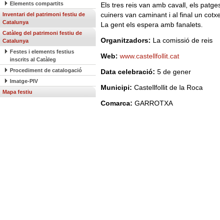
Elements compartits
Els tres reis van amb cavall, els patge
cuiners van caminant i al final un cot
Inventari del patrimoni festiu de
Catalunya
La gent els espera amb fanalets.
Catàleg del patrimoni festiu de
Organitzadors:
La comissió de reis
Catalunya
Festes i elements festius
Web:
www.castellfollit.cat
inscrits al Catàleg
Procediment de catalogació
Data celebració:
5 de gener
Imatge-PIV
Municipi:
Castellfollit de la Roca
Mapa festiu
Comarca:
GARROTXA