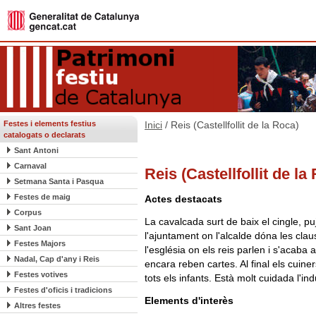
Festes i elements festius
Inici
/ Reis (Castellfollit de la Roca)
catalogats o declarats
Sant Antoni
Carnaval
Reis (Castellfollit de la
Setmana Santa i Pasqua
Festes de maig
Actes destacats
Corpus
La cavalcada surt de baix el cingle, pu
Sant Joan
l'ajuntament on l'alcalde dóna les cla
Festes Majors
l'església on els reis parlen i s'acaba
Nadal, Cap d'any i Reis
encara reben cartes. Al final els cuine
Festes votives
tots els infants. Està molt cuidada l'ind
Festes d'oficis i tradicions
Elements d'interès
Altres festes