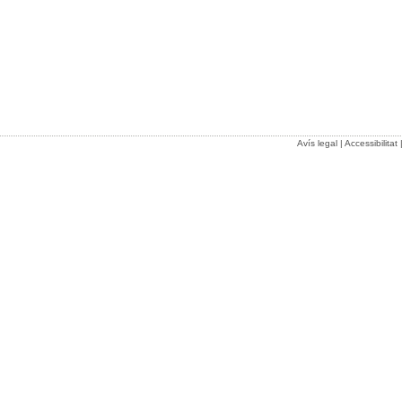
Avís legal
|
Accessibilitat