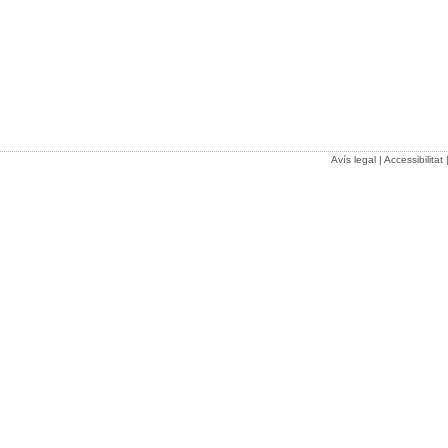
Avís legal
|
Accessibilitat