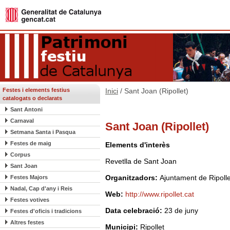
Festes i elements festius
Inici
/ Sant Joan (Ripollet)
catalogats o declarats
Sant Antoni
Carnaval
Sant Joan (Ripollet)
Setmana Santa i Pasqua
Festes de maig
Elements d'interès
Corpus
Revetlla de Sant Joan
Sant Joan
Organitzadors:
Ajuntament de Ripolle
Festes Majors
Nadal, Cap d'any i Reis
Web:
http://www.ripollet.cat
Festes votives
Data celebració:
23 de juny
Festes d'oficis i tradicions
Altres festes
Municipi:
Ripollet