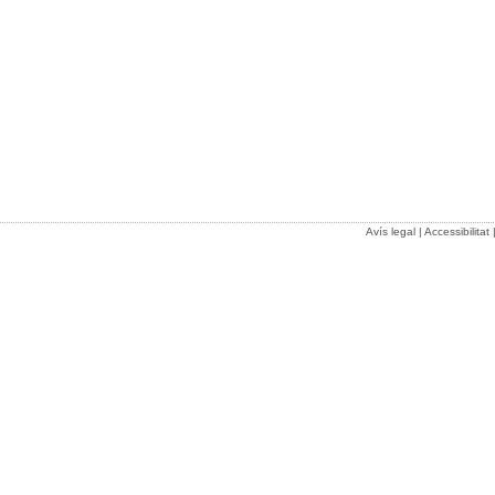
Avís legal
|
Accessibilitat