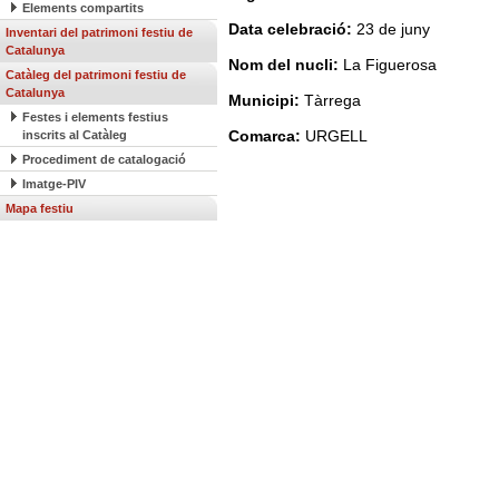
Elements compartits
Data celebració:
23 de juny
Inventari del patrimoni festiu de
Catalunya
Nom del nucli:
La Figuerosa
Catàleg del patrimoni festiu de
Catalunya
Municipi:
Tàrrega
Festes i elements festius
Comarca:
URGELL
inscrits al Catàleg
Procediment de catalogació
Imatge-PIV
Mapa festiu