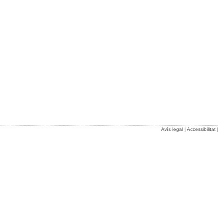
Avís legal
|
Accessibilitat