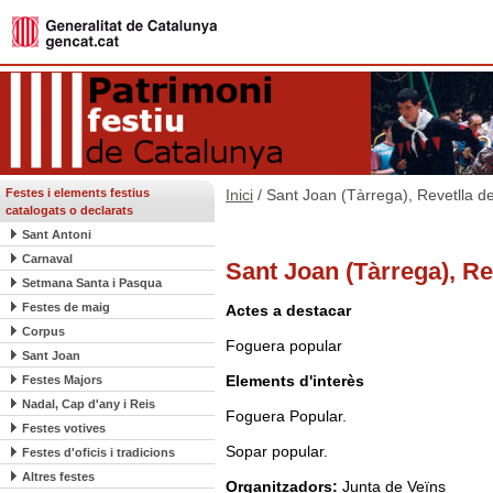
Festes i elements festius
Inici
/ Sant Joan (Tàrrega), Revetlla d
catalogats o declarats
Sant Antoni
Carnaval
Sant Joan (Tàrrega), Re
Setmana Santa i Pasqua
Festes de maig
Actes a destacar
Corpus
Foguera popular
Sant Joan
Elements d'interès
Festes Majors
Nadal, Cap d'any i Reis
Foguera Popular.
Festes votives
Sopar popular.
Festes d'oficis i tradicions
Altres festes
Organitzadors:
Junta de Veïns