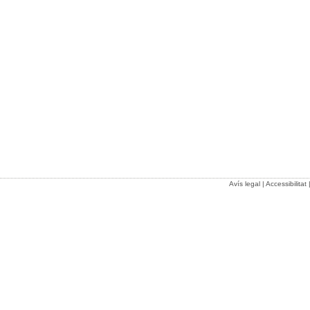
Avís legal
|
Accessibilitat