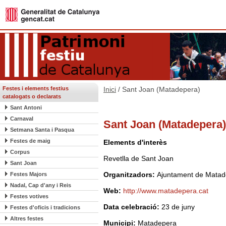
Festes i elements festius
Inici
/ Sant Joan (Matadepera)
catalogats o declarats
Sant Antoni
Carnaval
Sant Joan (Matadepera)
Setmana Santa i Pasqua
Festes de maig
Elements d'interès
Corpus
Revetlla de Sant Joan
Sant Joan
Organitzadors:
Ajuntament de Matad
Festes Majors
Nadal, Cap d'any i Reis
Web:
http://www.matadepera.cat
Festes votives
Data celebració:
23 de juny
Festes d'oficis i tradicions
Altres festes
Municipi:
Matadepera