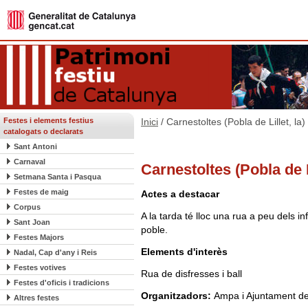
Festes i elements festius
Inici
/ Carnestoltes (Pobla de Lillet, la)
catalogats o declarats
Sant Antoni
Carnaval
Carnestoltes (Pobla de Li
Setmana Santa i Pasqua
Festes de maig
Actes a destacar
Corpus
A la tarda té lloc una rua a peu dels in
Sant Joan
poble.
Festes Majors
Elements d'interès
Nadal, Cap d'any i Reis
Festes votives
Rua de disfresses i ball
Festes d'oficis i tradicions
Organitzadors:
Ampa i Ajuntament de 
Altres festes