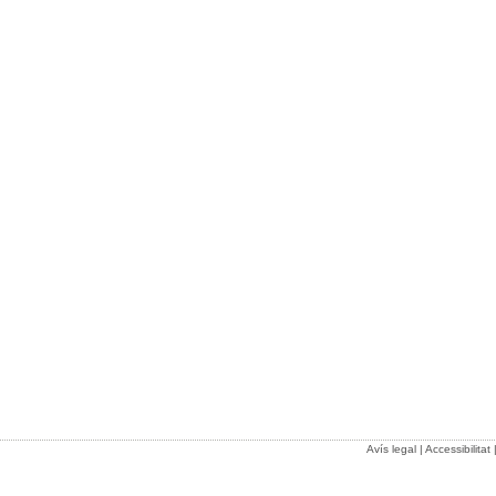
Avís legal
|
Accessibilitat