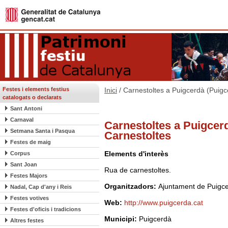
Festes i elements festius
Inici
/ Carnestoltes a Puigcerdà (Puigc
catalogats o declarats
Sant Antoni
Carnaval
Carnestoltes a Puigcerd
Setmana Santa i Pasqua
Carnestoltes
Festes de maig
Elements d'interès
Corpus
Sant Joan
Rua de carnestoltes.
Festes Majors
Organitzadors:
Ajuntament de Puigc
Nadal, Cap d'any i Reis
Festes votives
Web:
http://www.puigcerda.cat
Festes d'oficis i tradicions
Municipi:
Puigcerdà
Altres festes