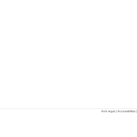
Avís legal
|
Accessibilitat