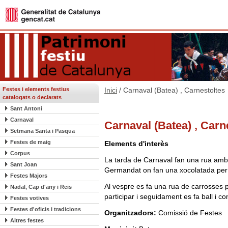
Festes i elements festius
Inici
/ Carnaval (Batea) , Carnestoltes
catalogats o declarats
Sant Antoni
Carnaval
Carnaval (Batea) , Carn
Setmana Santa i Pasqua
Festes de maig
Elements d'interès
Corpus
La tarda de Carnaval fan una rua amb t
Sant Joan
Germandat on fan una xocolatada per 
Festes Majors
Al vespre es fa una rua de carrosses p
Nadal, Cap d'any i Reis
participar i seguidament es fa ball i 
Festes votives
Festes d'oficis i tradicions
Organitzadors:
Comissió de Festes
Altres festes