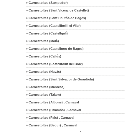
»
Carnestoltes (Santpedor)
»
Carnestoltes (Sant Vicenç de Castellet)
»
Carnestoltes (Sant Fruitós de Bages)
»
Carnestoltes (Castellbell i el Vilar)
»
Carnestoltes (Castellgalí)
»
Carnestoltes (Moià)
»
Carnestoltes (Castellnou de Bages)
»
Carnestoltes (Callús)
»
Carnestoltes (Castellfollit del Boix)
»
Carnestoltes (Navàs)
»
Carnestoltes (Sant Salvador de Guardiola)
»
Carnestoltes (Manresa)
»
Carnestoltes (Talarn)
»
Carnestoltes (Albons) , Carnaval
»
Carnestoltes (Palamós) , Carnaval
»
Carnestoltes (Pals) , Carnaval
»
Carnestoltes (Begur) , Carnaval