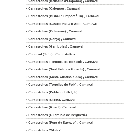
»
Carnestoltes (Bellcaire d'Empordà) , Carnaval
»
Carnestoltes (Calonge) , Carnaval
»
Carnestoltes (Bisbal d'Empordà, la) , Carnaval
»
Carnestoltes (Castell-Platja d'Aro) , Carnaval
»
Carnestoltes (Colomers) , Carnaval
»
Carnestoltes (Corçà) , Carnaval
»
Carnestoltes (Garrigoles) , Carnaval
»
Carnaval (Jafre) , Carnestoltes
»
Carnestoltes (Torroella de Montgrí) , Carnaval
»
Carnestoltes (Sant Feliu de Guíxols) , Carnaval
»
Carnestoltes (Santa Cristina d'Aro) , Carnaval
»
Carnestoltes (Torrelles de Foix) , Carnaval
»
Carnestoltes (Pobla de Lillet, la)
»
Carnestoltes (Cercs), Carnaval
»
Carnestoltes (Gósol), Carnaval
»
Carnestoltes (Guardiola de Berguedà)
»
Carnestoltes (Pont de Suert, el) , Carnaval
»
Carnestoltes (Vilaller)