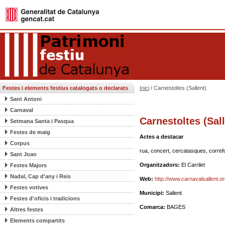
Festes i elements festius catalogats o declarats
Inici
/ Carnestoltes (Sallent)
Sant Antoni
Carnaval
Carnestoltes (Sall
Setmana Santa i Pasqua
Festes de maig
Actes a destacar
Corpus
rua, concert, cercatasques, correfo
Sant Joan
Organitzadors:
El Carrilet
Festes Majors
Nadal, Cap d'any i Reis
Web:
http://www.carnavalsallent.or
Festes votives
Municipi:
Sallent
Festes d'oficis i tradicions
Comarca:
BAGES
Altres festes
Elements compartits