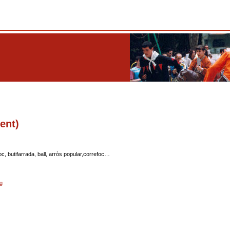
ent)
c, butifarrada, ball, arròs popular,correfoc…
g