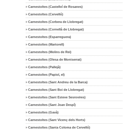
»
Carnestoltes (Castellví de Rosanes)
»
Carnestoltes (Cervelló)
»
Carnestoltes (Corbera de Llobregat)
»
Carnestoltes (Cornellà de Llobregat)
»
Carnestoltes (Esparreguera)
»
Carnestoltes (Martorell)
»
Carnestoltes (Molins de Rei)
»
Carnestoltes (Olesa de Montserrat)
»
Carnestoltes (Pallejà)
»
Carnestoltes (Papiol, el)
»
Carnestoltes (Sant Andreu de la Barca)
»
Carnestoltes (Sant Boi de Llobregat)
»
Carnestoltes (Sant Esteve Sesrovires)
»
Carnestoltes (Sant Joan Despí)
»
Carnestoltes (Gavà)
»
Carnestoltes (Sant Vicenç dels Horts)
»
Carnestoltes (Santa Coloma de Cervelló)