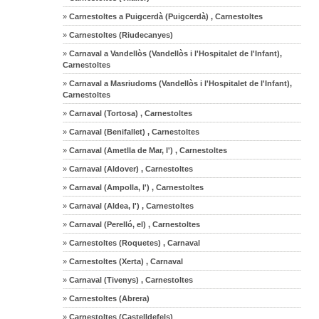
»
Carnestoltes a Puigcerdà (Puigcerdà) , Carnestoltes
»
Carnestoltes (Riudecanyes)
»
Carnaval a Vandellòs (Vandellòs i l'Hospitalet de l'Infant),
Carnestoltes
»
Carnaval a Masriudoms (Vandellòs i l'Hospitalet de l'Infant),
Carnestoltes
»
Carnaval (Tortosa) , Carnestoltes
»
Carnaval (Benifallet) , Carnestoltes
»
Carnaval (Ametlla de Mar, l') , Carnestoltes
»
Carnaval (Aldover) , Carnestoltes
»
Carnaval (Ampolla, l') , Carnestoltes
»
Carnaval (Aldea, l') , Carnestoltes
»
Carnaval (Perelló, el) , Carnestoltes
»
Carnestoltes (Roquetes) , Carnaval
»
Carnestoltes (Xerta) , Carnaval
»
Carnaval (Tivenys) , Carnestoltes
»
Carnestoltes (Abrera)
»
Carnestoltes (Castelldefels)