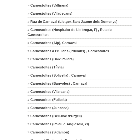
»
Carnestoltes (Vallirana)
»
Carnestoltes (Viladecans)
»
Rua de Carnaval (Lletger, Sant Jaume dels Domenys)
»
Carnestoltes (Hospitalet de Llobregat, l') , Rua de
Carnestoltes
»
Carnestoltes (Alp), Carnaval
»
Carnestoltes a Prullans (Prullans) , Carnestoltes
»
Carnestoltes (Baix Pallars)
»
Carnestoltes (Tírvia)
»
Carnestoltes (Solivella) , Carnaval
»
Carnestoltes (Banyoles) , Carnaval
»
Carnestoltes (Vila-sana)
»
Carnestoltes (Fulleda)
»
Carnestoltes (Juncosa)
»
Carnestoltes (Bell-lloc d'Urgell)
»
Carnestoltes (Palau d'Anglesola, el)
»
Carnestoltes (Sidamon)