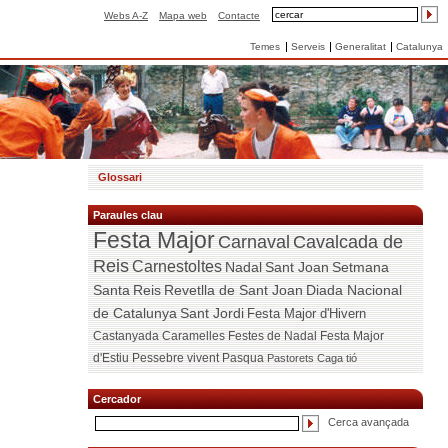
Webs A-Z
Mapa web
Contacte
Temes
Serveis
Generalitat
Catalunya
Glossari
Paraules clau
Festa Major
Carnaval
Cavalcada de
Reis
Carnestoltes
Nadal
Sant Joan
Setmana
Santa
Reis
Revetlla de Sant Joan
Diada Nacional
de Catalunya
Sant Jordi
Festa Major d'Hivern
Castanyada
Caramelles
Festes de Nadal
Festa Major
d'Estiu
Pessebre vivent
Pasqua
Pastorets
Caga tió
Cercador
Cerca avançada