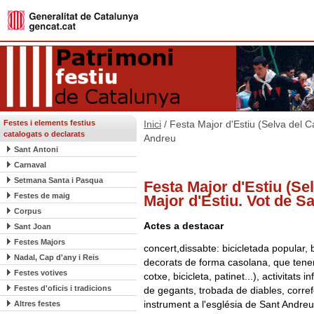
Festes i elements festius
Inici
/ Festa Major d'Estiu (Selva del C
catalogats o declarats
Andreu
Sant Antoni
Carnaval
Setmana Santa i Pasqua
Festa Major d'Estiu (Sel
Festes de maig
Major d'Estiu. Vot de S
Corpus
Actes a destacar
Sant Joan
Festes Majors
concert,dissabte: bicicletada popular, 
Nadal, Cap d'any i Reis
decorats de forma casolana, que tenen
Festes votives
cotxe, bicicleta, patinet...), activitats i
Festes d'oficis i tradicions
de gegants, trobada de diables, corref
instrument a l'església de Sant Andreu
Altres festes