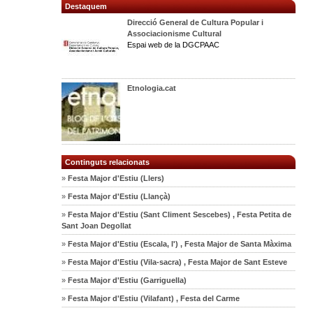
Destaquem
Direcció General de Cultura Popular i
Associacionisme Cultural
Espai web de la DGCPAAC
Etnologia.cat
Continguts relacionats
»
Festa Major d'Estiu (Llers)
»
Festa Major d'Estiu (Llançà)
»
Festa Major d'Estiu (Sant Climent Sescebes) , Festa Petita de
Sant Joan Degollat
»
Festa Major d'Estiu (Escala, l') , Festa Major de Santa Màxima
»
Festa Major d'Estiu (Vila-sacra) , Festa Major de Sant Esteve
»
Festa Major d'Estiu (Garriguella)
»
Festa Major d'Estiu (Vilafant) , Festa del Carme