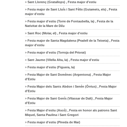
»
Sant Llorenç (Gratallops) , Festa major d'estiu
»
Festa major de Sant Lluís i Sant Fèlix (Guiamets, els) , Festa
major d'estiu
»
Festa major d'estiu (Torre de Fontaubella, la) , Festa de la
Nativitat de la Mare de Déu
»
Sant Roc (Molar, el) , Festa major d'estiu
»
Festa major de Santa Magdalena (Pradell de la Teixeta) , Festa
major d'estiu
»
Festa major d'estiu (Torroja del Priorat)
»
Sant Jaume (Vilella Alta, la) , Festa major d'estiu
»
Festa major d'estiu (Figuera, la)
»
Festa Major de Sant Domènec (Argentona) , Festa Major
d'Estiu
»
Festa Major dels Sants Abdon i Senén (Òrrius) , Festa Major
d'Estiu
»
Festa Major de Sant Genís (Vilassar de Dalt) , Festa Major
d'Estiu
»
Festa Major d'estiu (Ascó) , Festa en honor als patrons Sant
Miquel, Santa Paulina i Sant Gregori
»
Festa major d'estiu (Pineda de Mar)