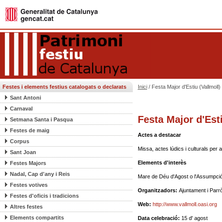
Festes i elements festius catalogats o declarats
Inici
/ Festa Major d'Estiu (Vallmoll)
Sant Antoni
Carnaval
Festa Major d'Esti
Setmana Santa i Pasqua
Festes de maig
Actes a destacar
Corpus
Missa, actes lúdics i culturals per a
Sant Joan
Elements d'interès
Festes Majors
Nadal, Cap d'any i Reis
Mare de Déu d'Agost o l'Assumpció
Festes votives
Organitzadors:
Ajuntament i Parr
Festes d'oficis i tradicions
Web:
http://www.vallmoll.oasi.org
Altres festes
Elements compartits
Data celebració:
15 d' agost