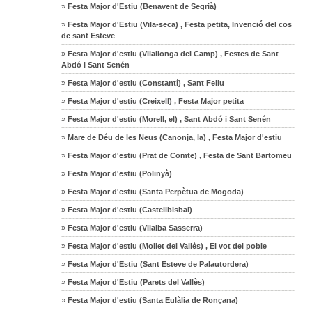
»
Festa Major d'Estiu (Benavent de Segrià)
»
Festa Major d'Estiu (Vila-seca) , Festa petita, Invenció del cos
de sant Esteve
»
Festa Major d'estiu (Vilallonga del Camp) , Festes de Sant
Abdó i Sant Senén
»
Festa Major d'estiu (Constantí) , Sant Feliu
»
Festa Major d'estiu (Creixell) , Festa Major petita
»
Festa Major d'estiu (Morell, el) , Sant Abdó i Sant Senén
»
Mare de Déu de les Neus (Canonja, la) , Festa Major d'estiu
»
Festa Major d'estiu (Prat de Comte) , Festa de Sant Bartomeu
»
Festa Major d'estiu (Polinyà)
»
Festa Major d'estiu (Santa Perpètua de Mogoda)
»
Festa Major d'estiu (Castellbisbal)
»
Festa Major d'estiu (Vilalba Sasserra)
»
Festa Major d'estiu (Mollet del Vallès) , El vot del poble
»
Festa Major d'Estiu (Sant Esteve de Palautordera)
»
Festa Major d'Estiu (Parets del Vallès)
»
Festa Major d'estiu (Santa Eulàlia de Ronçana)