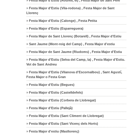
»
Festa Major d'Estiu (Rourell, el) , Festa Major de Sant Pere
»
Festa Major d'Estiu (Vila-rodona) , Festa Major de Sant
Llorenç
»
Festa Major d'Estiu (Calonge) , Festa Petita
»
Festa Major d'Estiu (Esparreguera)
»
Festa Major de Sant Llorenç (Botarell) , Festa Major d'Estiu
»
Sant Jaume (Mont-roig del Camp) , Festa Major d'estiu
»
Festa Major de Sant Jaume (Riudoms) , Festa Major d'Estiu
»
Festa Major d'Estiu (Selva del Camp, la) , Festa Major d'Estiu.
Vot de Sant Andreu
»
Festa Major d'Estiu (Vilanova d'Escornalbou) , Sant Agustí,
Festa Major o Festa Gran
»
Festa Major d'Estiu (Begues)
»
Festa Major d'Estiu (Castelldefels)
»
Festa Major d'Estiu (Corbera de Llobregat)
»
Festa Major d'Estiu (Pallejà)
»
Festa Major d'Estiu (Sant Climent de Llobregat)
»
Festa Major d'Estiu (Sant Vicenç dels Horts)
»
Festa Major d'estiu (Masllorenç)