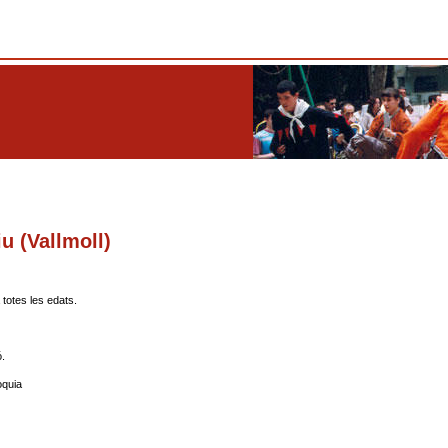
u (Vallmoll)
 totes les edats.
.
òquia