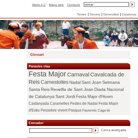
Webs A-Z
Mapa web
Contacte
Temes
Serveis
Generalitat
Catalunya
Glossari
Paraules clau
Festa Major
Carnaval
Cavalcada de
Reis
Carnestoltes
Nadal
Sant Joan
Setmana
Santa
Reis
Revetlla de Sant Joan
Diada Nacional
de Catalunya
Sant Jordi
Festa Major d'Hivern
Castanyada
Caramelles
Festes de Nadal
Festa Major
d'Estiu
Pessebre vivent
Pasqua
Pastorets
Caga tió
Cercador
Cerca avançada