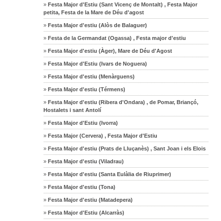
»
Festa Major d'Estiu (Sant Vicenç de Montalt) , Festa Major
petita, Festa de la Mare de Déu d'agost
»
Festa Major d'estiu (Alòs de Balaguer)
»
Festa de la Germandat (Ogassa) , Festa major d'estiu
»
Festa Major d'estiu (Àger), Mare de Déu d'Agost
»
Festa Major d'Estiu (Ivars de Noguera)
»
Festa Major d'estiu (Menàrguens)
»
Festa Major d'estiu (Térmens)
»
Festa Major d'estiu (Ribera d'Ondara) , de Pomar, Briançó,
Hostalets i sant Antolí
»
Festa Major d'Estiu (Ivorra)
»
Festa Major (Cervera) , Festa Major d'Estiu
»
Festa Major d'estiu (Prats de Lluçanès) , Sant Joan i els Elois
»
Festa Major d'estiu (Viladrau)
»
Festa Major d'estiu (Santa Eulàlia de Riuprimer)
»
Festa Major d'estiu (Tona)
»
Festa Major d'estiu (Matadepera)
»
Festa Major d'Estiu (Alcarràs)