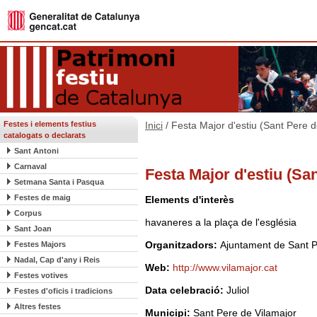
Festes i elements festius
Inici
/ Festa Major d'estiu (Sant Pere d
catalogats o declarats
Sant Antoni
Carnaval
Festa Major d'estiu (Sa
Setmana Santa i Pasqua
Festes de maig
Elements d'interès
Corpus
havaneres a la plaça de l'església
Sant Joan
Organitzadors:
Ajuntament de Sant P
Festes Majors
Nadal, Cap d'any i Reis
Web:
http://www.vilamajor.cat
Festes votives
Data celebració:
Juliol
Festes d'oficis i tradicions
Altres festes
Municipi:
Sant Pere de Vilamajor