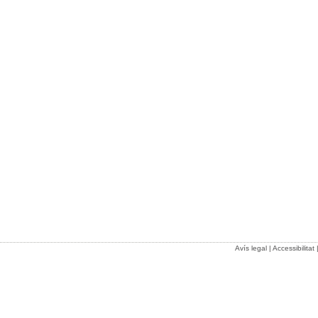
Avís legal
|
Accessibilitat