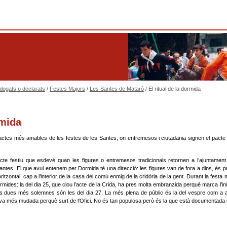
alogats o declarats
/
Festes Majors
/
Les Santes de Mataró
/ El ritual de la dormida
rmida
ctes més amables de les festes de les Santes, on entremesos i ciutadania signen el pacte d
te festiu que esdevé quan les figures o entremesos tradicionals retornen a l’ajuntamen
Santes. El que avui entenem per Dormida té una direcció: les figures van de fora a dins, és 
ritzontal, cap a l’interior de la casa del comú enmig de la cridòria de la gent. Durant la festa m
Dormides: la del dia 25, que clou l’acte de la Crida, ha pres molta embranzida perquè marca l’inic
s dues més solemnes són les del dia 27. La més plena de públic és la del vespre com a 
hi va més mudada perquè surt de l'Ofici. No és tan populosa però és la que està documentada