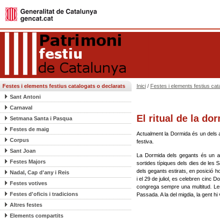
Festes i elements festius catalogats o declarats
Inici
/
Festes i elements festius cat
Sant Antoni
Carnaval
El ritual de la do
Setmana Santa i Pasqua
Festes de maig
Actualment la Dormida és un dels a
Corpus
festiva.
Sant Joan
La Dormida dels gegants és un ac
Festes Majors
sortides típiques dels dies de les 
dels gegants estirats, en posició ho
Nadal, Cap d'any i Reis
i el 29 de juliol, es celebren cinc 
Festes votives
congrega sempre una multitud. Le
Festes d'oficis i tradicions
Passada. A la del migdia, la gent 
Altres festes
Elements compartits