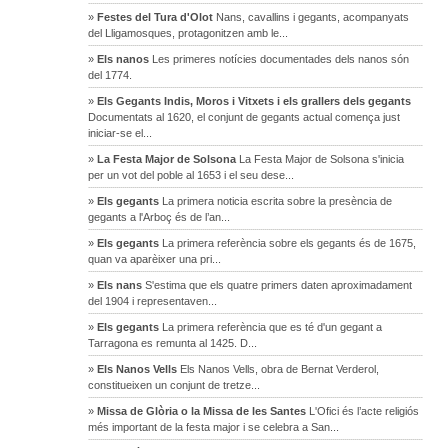
»
Festes del Tura d'Olot
Nans, cavallins i gegants, acompanyats
del Lligamosques, protagonitzen amb le...
»
Els nanos
Les primeres notícies documentades dels nanos són
del 1774.
»
Els Gegants Indis, Moros i Vitxets i els grallers dels gegants
Documentats al 1620, el conjunt de gegants actual comença just
iniciar-se el...
»
La Festa Major de Solsona
La Festa Major de Solsona s'inicia
per un vot del poble al 1653 i el seu dese...
»
Els gegants
La primera noticia escrita sobre la presència de
gegants a l'Arboç és de l’an...
»
Els gegants
La primera referència sobre els gegants és de 1675,
quan va aparèixer una pri...
»
Els nans
S'estima que els quatre primers daten aproximadament
del 1904 i representaven...
»
Els gegants
La primera referència que es té d'un gegant a
Tarragona es remunta al 1425. D...
»
Els Nanos Vells
Els Nanos Vells, obra de Bernat Verderol,
constitueixen un conjunt de tretze...
»
Missa de Glòria o la Missa de les Santes
L'Ofici és l’acte religiós
més important de la festa major i se celebra a San...