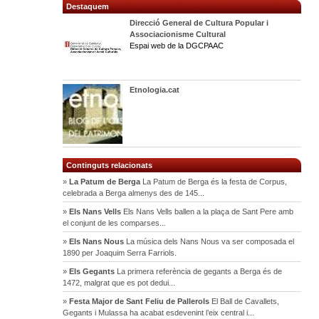
Destaquem
Direcció General de Cultura Popular i
Associacionisme Cultural
Espai web de la DGCPAAC
Etnologia.cat
Continguts relacionats
»
La Patum de Berga
La Patum de Berga és la festa de Corpus,
celebrada a Berga almenys des de 145...
»
Els Nans Vells
Els Nans Vells ballen a la plaça de Sant Pere amb
el conjunt de les comparses...
»
Els Nans Nous
La música dels Nans Nous va ser composada el
1890 per Joaquim Serra Farriols.
»
Els Gegants
La primera referència de gegants a Berga és de
1472, malgrat que es pot dedui...
»
Festa Major de Sant Feliu de Pallerols
El Ball de Cavallets,
Gegants i Mulassa ha acabat esdevenint l’eix central i...