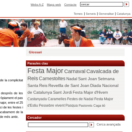
Webs A-Z
Mapa web
Contacte
Temes
Serveis
Generalitat
Catalunya
Glossari
Paraules clau
Festa Major
Carnaval
Cavalcada de
Reis
Carnestoltes
Nadal
Sant Joan
Setmana
e la complicitat
Santa
Reis
Revetlla de Sant Joan
Diada Nacional
de Catalunya
Sant Jordi
Festa Major d'Hivern
t després de les
pròpiament el pas
Castanyada
Caramelles
Festes de Nadal
Festa Major
ajor, entre el 25
d'Estiu
Pessebre vivent
Pasqua
Pastorets
Caga tió
i de les festes i
acabament de la
 de més antic.
Cercador
Cerca avançada