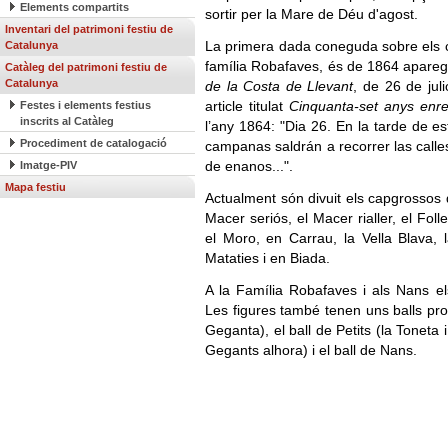
Elements compartits
sortir per la Mare de Déu d'agost.
Inventari del patrimoni festiu de
La primera dada coneguda sobre els 
Catalunya
família Robafaves, és de 1864 apareg
Catàleg del patrimoni festiu de
Catalunya
de la Costa de Llevant
, de 26 de jul
article titulat
Cinquanta-set anys enr
Festes i elements festius
inscrits al Catàleg
l’any 1864: "Dia 26. En la tarde de 
Procediment de catalogació
campanas saldrán a recorrer las calle
de enanos...".
Imatge-PIV
Mapa festiu
Actualment són divuit els capgrossos d
Macer seriós, el Macer rialler, el Folle
el Moro, en Carrau, la Vella Blava, 
Mataties i en Biada.
A la Família Robafaves i als Nans el
Les figures també tenen uns balls pro
Geganta), el ball de Petits (la Toneta 
Gegants alhora) i el ball de Nans.