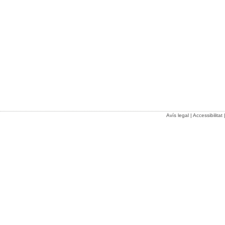
Avís legal
|
Accessibilitat