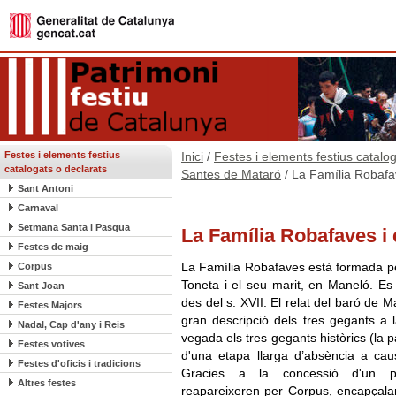
Festes i elements festius
Inici
/
Festes i elements festius catalo
catalogats o declarats
Santes de Mataró
/ La Família Robafa
Sant Antoni
Carnaval
Setmana Santa i Pasqua
La Família Robafaves i 
Festes de maig
La Família Robafaves està formada per
Corpus
Toneta i el seu marit, en Maneló. E
Sant Joan
des del s. XVII. El relat del baró de 
Festes Majors
gran descripció dels tres gegants a 
Nadal, Cap d'any i Reis
vegada els tres gegants històrics (la par
Festes votives
d'una etapa llarga d’absència a caus
Festes d'oficis i tradicions
Gracies a la concessió d'un pe
Altres festes
reapareixeren per Corpus, encapçalan