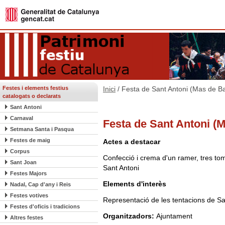
Festes i elements festius
Inici
/ Festa de Sant Antoni (Mas de B
catalogats o declarats
Sant Antoni
Carnaval
Festa de Sant Antoni (
Setmana Santa i Pasqua
Festes de maig
Actes a destacar
Corpus
Confecció i crema d'un ramer, tres to
Sant Joan
Sant Antoni
Festes Majors
Elements d'interès
Nadal, Cap d'any i Reis
Festes votives
Representació de les tentacions de Sa
Festes d'oficis i tradicions
Organitzadors:
Ajuntament
Altres festes