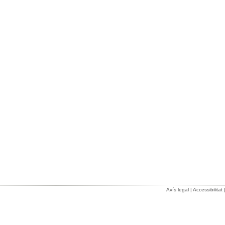
Avís legal
|
Accessibilitat