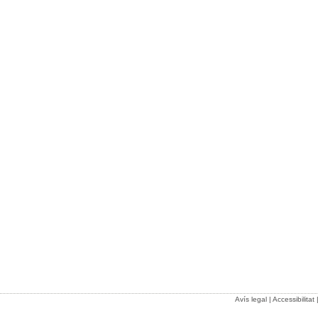
Avís legal
|
Accessibilitat