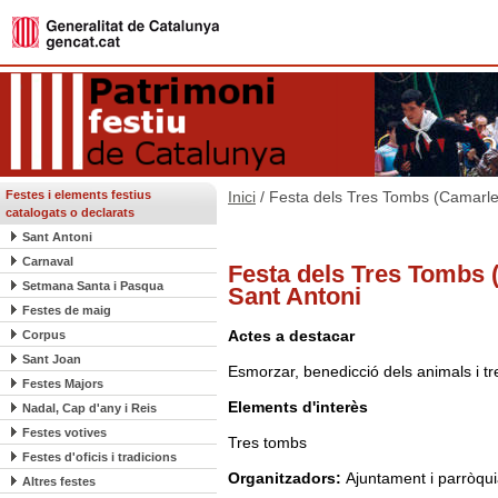
Festes i elements festius
Inici
/ Festa dels Tres Tombs (Camarles
catalogats o declarats
Sant Antoni
Carnaval
Festa dels Tres Tombs 
Setmana Santa i Pasqua
Sant Antoni
Festes de maig
Actes a destacar
Corpus
Sant Joan
Esmorzar, benedicció dels animals i t
Festes Majors
Elements d'interès
Nadal, Cap d'any i Reis
Festes votives
Tres tombs
Festes d'oficis i tradicions
Organitzadors:
Ajuntament i parròqu
Altres festes