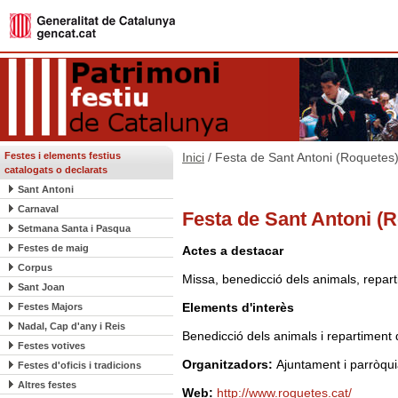
Festes i elements festius
Inici
/ Festa de Sant Antoni (Roquetes
catalogats o declarats
Sant Antoni
Carnaval
Festa de Sant Antoni (
Setmana Santa i Pasqua
Festes de maig
Actes a destacar
Corpus
Missa, benedicció dels animals, repar
Sant Joan
Elements d'interès
Festes Majors
Nadal, Cap d'any i Reis
Benedicció dels animals i repartiment
Festes votives
Organitzadors:
Ajuntament i parròqu
Festes d'oficis i tradicions
Altres festes
Web:
http://www.roquetes.cat/