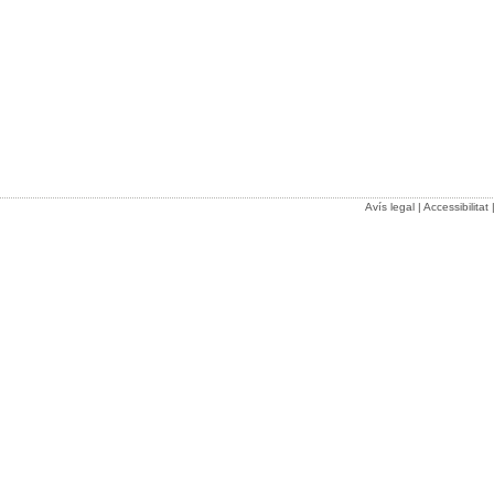
Avís legal
|
Accessibilitat