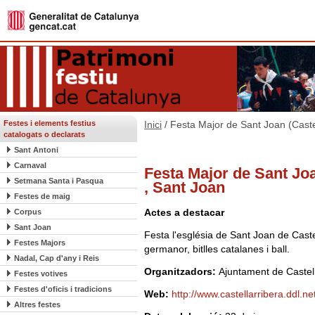
Festes i elements festius
Inici
/ Festa Major de Sant Joan (Castel
catalogats o declarats
Sant Antoni
Carnaval
Festa Major de Sant Joa
Setmana Santa i Pasqua
, Sant Joan
Festes de maig
Actes a destacar
Corpus
Sant Joan
Festa l'església de Sant Joan de Caste
Festes Majors
germanor, bitlles catalanes i ball.
Nadal, Cap d'any i Reis
Organitzadors:
Ajuntament de Castell
Festes votives
Festes d'oficis i tradicions
Web:
http://www.castellarribera.ddl.ne
Altres festes