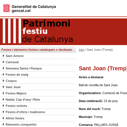
Festes i elements festius catalogats o declarats
Inici
/ Sant Joan (Tremp)
Sant Antoni
Carnaval
Sant Joan (Tremp
Setmana Santa i Pasqua
Festes de maig
Actes a destacar
Corpus
Ball de revetlla de Sant Joan
Sant Joan
Organitzadors:
Comissió de Fest
Festes Majors
Nadal, Cap d'any i Reis
Data celebració:
23 de juny
Festes votives
Nom del nucli:
Tremp
Festes d'oficis i tradicions
Municipi:
Tremp
Altres festes
Elements compartits
Comarca:
PALLARS JUSSÀ