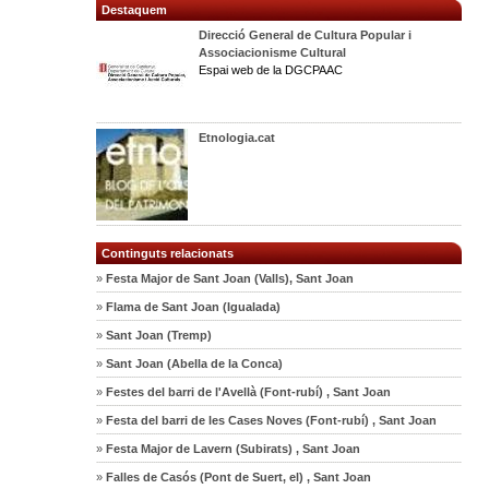
Destaquem
Direcció General de Cultura Popular i
Associacionisme Cultural
Espai web de la DGCPAAC
Etnologia.cat
Continguts relacionats
»
Festa Major de Sant Joan (Valls), Sant Joan
»
Flama de Sant Joan (Igualada)
»
Sant Joan (Tremp)
»
Sant Joan (Abella de la Conca)
»
Festes del barri de l'Avellà (Font-rubí) , Sant Joan
»
Festa del barri de les Cases Noves (Font-rubí) , Sant Joan
»
Festa Major de Lavern (Subirats) , Sant Joan
»
Falles de Casós (Pont de Suert, el) , Sant Joan