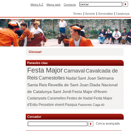
Webs A-Z
Mapa web
Contacte
Temes
Serveis
Generalitat
Catalunya
Glossari
Paraules clau
Festa Major
Carnaval
Cavalcada de
Reis
Carnestoltes
Nadal
Sant Joan
Setmana
Santa
Reis
Revetlla de Sant Joan
Diada Nacional
de Catalunya
Sant Jordi
Festa Major d'Hivern
Castanyada
Caramelles
Festes de Nadal
Festa Major
d'Estiu
Pessebre vivent
Pasqua
Pastorets
Caga tió
Cercador
Cerca avançada