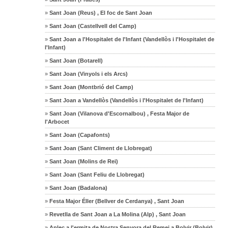
»
Sant Joan (Reus) , El foc de Sant Joan
»
Sant Joan (Castellvell del Camp)
»
Sant Joan a l'Hospitalet de l'Infant (Vandellòs i l'Hospitalet de
l'Infant)
»
Sant Joan (Botarell)
»
Sant Joan (Vinyols i els Arcs)
»
Sant Joan (Montbrió del Camp)
»
Sant Joan a Vandellòs (Vandellòs i l'Hospitalet de l'Infant)
»
Sant Joan (Vilanova d'Escornalbou) , Festa Major de
l'Arbocet
»
Sant Joan (Capafonts)
»
Sant Joan (Sant Climent de Llobregat)
»
Sant Joan (Molins de Rei)
»
Sant Joan (Sant Feliu de Llobregat)
»
Sant Joan (Badalona)
»
Festa Major Éller (Bellver de Cerdanya) , Sant Joan
»
Revetlla de Sant Joan a La Molina (Alp) , Sant Joan
»
Aplec a l'ermita de Nostra Senyora del Remei a Bolvir (Bolvir)