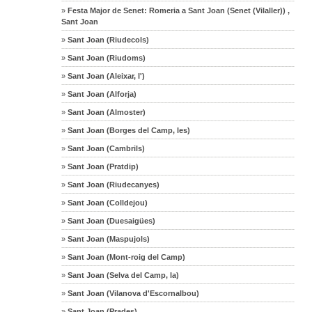
»
Festa Major de Senet: Romeria a Sant Joan (Senet (Vilaller)) ,
Sant Joan
»
Sant Joan (Riudecols)
»
Sant Joan (Riudoms)
»
Sant Joan (Aleixar, l')
»
Sant Joan (Alforja)
»
Sant Joan (Almoster)
»
Sant Joan (Borges del Camp, les)
»
Sant Joan (Cambrils)
»
Sant Joan (Pratdip)
»
Sant Joan (Riudecanyes)
»
Sant Joan (Colldejou)
»
Sant Joan (Duesaigües)
»
Sant Joan (Maspujols)
»
Sant Joan (Mont-roig del Camp)
»
Sant Joan (Selva del Camp, la)
»
Sant Joan (Vilanova d'Escornalbou)
»
Sant Joan (Prades)