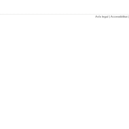
Avís legal
|
Accessibilitat