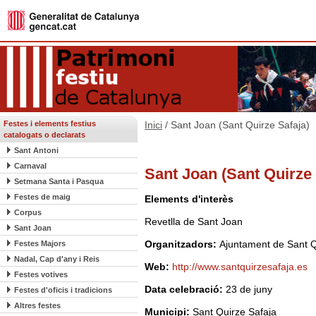
Festes i elements festius
Inici
/ Sant Joan (Sant Quirze Safaja)
catalogats o declarats
Sant Antoni
Carnaval
Sant Joan (Sant Quirze 
Setmana Santa i Pasqua
Festes de maig
Elements d'interès
Corpus
Revetlla de Sant Joan
Sant Joan
Organitzadors:
Ajuntament de Sant Q
Festes Majors
Nadal, Cap d'any i Reis
Web:
http://www.santquirzesafaja.es
Festes votives
Data celebració:
23 de juny
Festes d'oficis i tradicions
Altres festes
Municipi:
Sant Quirze Safaja