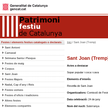
Festes i elements festius catalogats o declarats
Inici
/ Sant Joan (Tremp)
Sant Antoni
Carnaval
Sant Joan (Tremp
Setmana Santa i Pasqua
Festes de maig
Actes a destacar
Corpus
Sopar popular i coca i cava
Sant Joan
Elements d'interès
Festes Majors
Nadal, Cap d'any i Reis
Revetlla de Sant Joan
Festes votives
Organitzadors:
Comissió de Fest
Festes d'oficis i tradicions
Data celebració:
24 de juny
Altres festes
Elements compartits
Nom del nucli:
Suterranya