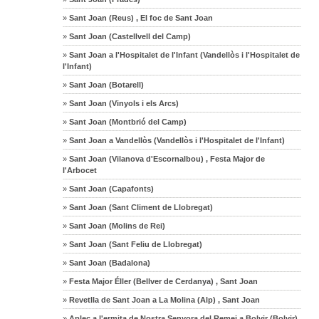
»
Sant Joan (Reus) , El foc de Sant Joan
»
Sant Joan (Castellvell del Camp)
»
Sant Joan a l'Hospitalet de l'Infant (Vandellòs i l'Hospitalet de
l'Infant)
»
Sant Joan (Botarell)
»
Sant Joan (Vinyols i els Arcs)
»
Sant Joan (Montbrió del Camp)
»
Sant Joan a Vandellòs (Vandellòs i l'Hospitalet de l'Infant)
»
Sant Joan (Vilanova d'Escornalbou) , Festa Major de
l'Arbocet
»
Sant Joan (Capafonts)
»
Sant Joan (Sant Climent de Llobregat)
»
Sant Joan (Molins de Rei)
»
Sant Joan (Sant Feliu de Llobregat)
»
Sant Joan (Badalona)
»
Festa Major Éller (Bellver de Cerdanya) , Sant Joan
»
Revetlla de Sant Joan a La Molina (Alp) , Sant Joan
»
Aplec a l'ermita de Nostra Senyora del Remei a Bolvir (Bolvir)