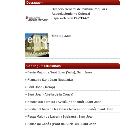
Destaquem
Direcció General de Cultura Popular i
Associacionisme Cultural
Espai web de la DGCPAAC
Etnologia.cat
Continguts relacionats
»
Festa Major de Sant Joan (Valls), Sant Joan
»
Flama de Sant Joan (Igualada)
»
Sant Joan (Tremp)
»
Sant Joan (Abella de la Conca)
»
Festes del barri de l'Avellà (Font-rubí) , Sant Joan
»
Festa del barri de les Cases Noves (Font-rubí) , Sant Joan
»
Festa Major de Lavern (Subirats) , Sant Joan
»
Falles de Casós (Pont de Suert, el) , Sant Joan