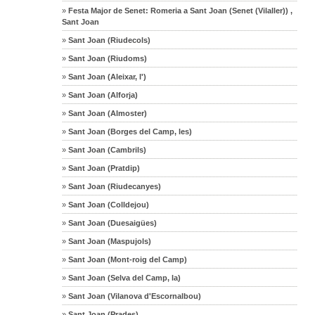
»
Festa Major de Senet: Romeria a Sant Joan (Senet (Vilaller)) ,
Sant Joan
»
Sant Joan (Riudecols)
»
Sant Joan (Riudoms)
»
Sant Joan (Aleixar, l')
»
Sant Joan (Alforja)
»
Sant Joan (Almoster)
»
Sant Joan (Borges del Camp, les)
»
Sant Joan (Cambrils)
»
Sant Joan (Pratdip)
»
Sant Joan (Riudecanyes)
»
Sant Joan (Colldejou)
»
Sant Joan (Duesaigües)
»
Sant Joan (Maspujols)
»
Sant Joan (Mont-roig del Camp)
»
Sant Joan (Selva del Camp, la)
»
Sant Joan (Vilanova d'Escornalbou)
»
Sant Joan (Prades)