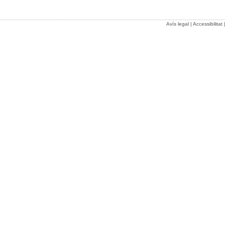
Avís legal
|
Accessibilitat