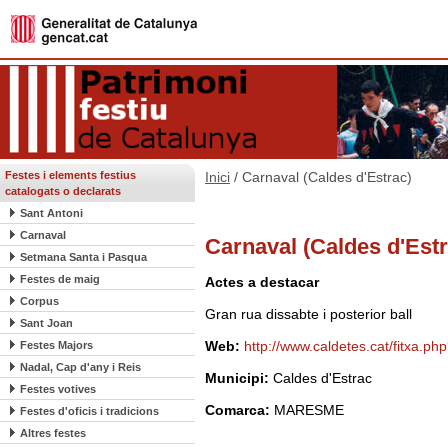
Festes i elements festius
Inici
/ Carnaval (Caldes d'Estrac)
catalogats o declarats
Sant Antoni
Carnaval
Carnaval (Caldes d'Estr
Setmana Santa i Pasqua
Festes de maig
Actes a destacar
Corpus
Gran rua dissabte i posterior ball
Sant Joan
Web:
http://www.caldetes.cat/fitxa.ph
Festes Majors
Nadal, Cap d'any i Reis
Municipi:
Caldes d'Estrac
Festes votives
Comarca:
MARESME
Festes d'oficis i tradicions
Altres festes