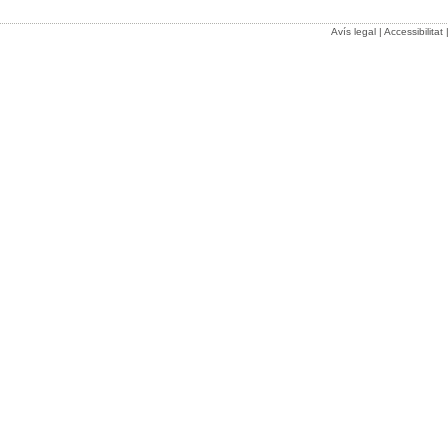
Avís legal
|
Accessibilitat