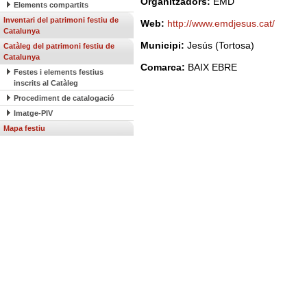
Organitzadors:
EMD
Elements compartits
Inventari del patrimoni festiu de
Web:
http://www.emdjesus.cat/
Catalunya
Municipi:
Jesús (Tortosa)
Catàleg del patrimoni festiu de
Catalunya
Comarca:
BAIX EBRE
Festes i elements festius
inscrits al Catàleg
Procediment de catalogació
Imatge-PIV
Mapa festiu