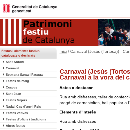
Festes i elements festius
Inici
/ Carnaval (Jesús (Tortosa)) , Car
catalogats o declarats
Sant Antoni
Carnaval
Carnaval (Jesús (Tortosa
Setmana Santa i Pasqua
Carnaval a la vora del 
Festes de maig
Actes a destacar
Corpus
Sant Joan
Rua amb disfresses, taller de confecc
Festes Majors
pregó de carnestoltes, ball popular a l'
Nadal, Cap d'any i Reis
Elements d'interès
Festes votives
Festes d'oficis i tradicions
Rua amb disfresses
Altres festes