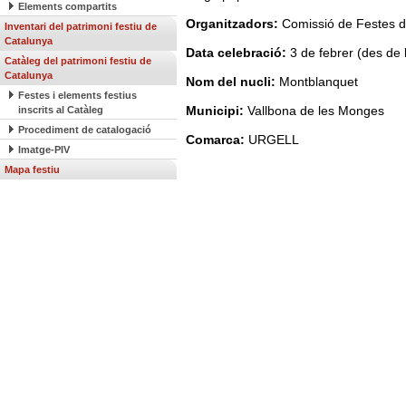
Elements compartits
Organitzadors:
Comissió de Festes d
Inventari del patrimoni festiu de
Catalunya
Data celebració:
3 de febrer (des de 
Catàleg del patrimoni festiu de
Catalunya
Nom del nucli:
Montblanquet
Festes i elements festius
Municipi:
Vallbona de les Monges
inscrits al Catàleg
Procediment de catalogació
Comarca:
URGELL
Imatge-PIV
Mapa festiu