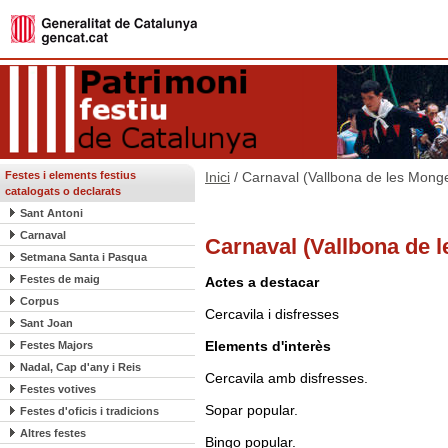
Festes i elements festius
Inici
/ Carnaval (Vallbona de les Mong
catalogats o declarats
Sant Antoni
Carnaval
Carnaval (Vallbona de 
Setmana Santa i Pasqua
Festes de maig
Actes a destacar
Corpus
Cercavila i disfresses
Sant Joan
Elements d'interès
Festes Majors
Nadal, Cap d'any i Reis
Cercavila amb disfresses.
Festes votives
Sopar popular.
Festes d'oficis i tradicions
Altres festes
Bingo popular.