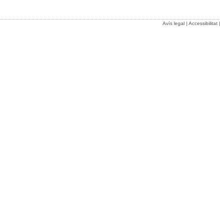
Avís legal
|
Accessibilitat