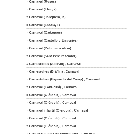
»
Carnaval (Roses)
»
Carnaval (Llançà)
»
Carnaval (Jonquera, la)
»
Carnaval (Escala, l')
»
Carnaval (Cadaqués)
»
Carnaval (Castelló d'Empúries)
»
Carnaval (Palau-saverdera)
»
Carnaval (Sant Pere Pescador)
»
Carnestoltes (Alcover) , Carnaval
»
Carnestoltes (Bràfim) , Carnaval
»
Carnestoltes (Figuerola del Camp) , Carnaval
»
Carnaval (Font-rubí) , Carnaval
»
Carnaval (Olèrdola) , Carnaval
»
Carnaval (Olèrdola) , Carnaval
»
Carnaval infantil (Olèrdola) , Carnaval
»
Carnaval (Olèrdola) , Carnaval
»
Carnaval (Olèrdola) , Carnaval
»
Carnaval (Olesa de Bonesvalls) , Carnaval