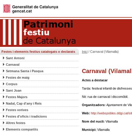
Festes i elements festius catalogats o declarats
Inici
/ Carnaval (Vilamalla)
Sant Antoni
Carnaval
Carnaval (Vilamal
Setmana Santa i Pasqua
Festes de maig
Actes a destacar
Corpus
Tarda: festival infantil de disfresse
Sant Joan
Nit: rua de carnaval i discomòbil.
Festes Majors
Nadal, Cap d'any i Reis
Organitzadors:
Ajuntament de Vil
Festes votives
Web:
http://webspobles.ddgi.cat/si
Festes d'oficis i tradicions
Nom del nucli:
Vilamalla
Altres festes
Elements compartits
Municipi:
Vilamalla