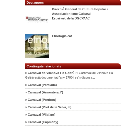
Destaquem
Direcció General de Cultura Popular i
Associacionisme Cultural
Espai web de la DGCPAAC
Etnologia.cat
Continguts relacionats
»
Carnaval de Vilanova i la Geltrú
El Carnaval de Vilanova i la
Geltrú està documentat l’any 1790 i se’n disposa...
»
Carnaval (Peralada)
»
Carnaval (Armentera, l')
»
Carnaval (Portbou)
»
Carnaval (Port de la Selva, el)
»
Carnaval (Vilafant)
»
Carnaval (Capmany)