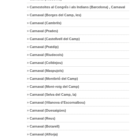
»
Carnestoltes al Congrés i als Indians (Barcelona) , Carnaval
»
Carnaval (Borges del Camp, les)
»
Carnaval (Cambrils)
»
Carnaval (Prades)
»
Carnaval (Castellvell del Camp)
»
Carnaval (Pratdip)
»
Carnaval (Riudecols)
»
Carnaval (Colldejou)
»
Carnaval (Maspujols)
»
Carnaval (Montbrió del Camp)
»
Carnaval (Mont-roig del Camp)
»
Carnaval (Selva del Camp, la)
»
Carnaval (Vilanova d'Escornalbou)
»
Carnaval (Duesaigües)
»
Carnaval (Reus)
»
Carnaval (Botarell)
»
Carnaval (Alforja)