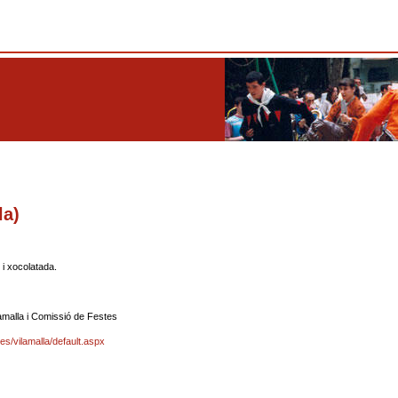
la)
s i xocolatada.
amalla i Comissió de Festes
tes/vilamalla/default.aspx