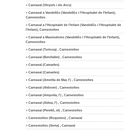
»
Carnaval (Vinyols i els Arcs)
»
Carnaval a Vandellòs (Vandellòs i l'Hospitalet de l'Infant),
Carnestoltes
»
Carnaval a l'Hospitalet de l'Infant (Vandellòs i l'Hospitalet de
l'Infant), Carnestoltes
»
Carnaval a Masriudoms (Vandellòs i l'Hospitalet de l'Infant),
Carnestoltes
»
Carnaval (Tortosa) , Carnestoltes
»
Carnaval (Benifallet) , Carnestoltes
»
Carnaval (Camarles)
»
Carnaval (Camarles)
»
Carnaval (Ametlla de Mar, l') , Carnestoltes
»
Carnaval (Aldover) , Carnestoltes
»
Carnaval (Ampolla, l') , Carnestoltes
»
Carnaval (Aldea, l') , Carnestoltes
»
Carnaval (Perelló, el) , Carnestoltes
»
Carnestoltes (Roquetes) , Carnaval
»
Carnestoltes (Xerta) , Carnaval