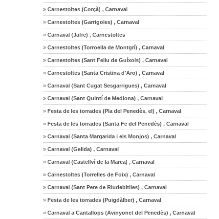
»
Carnestoltes (Corçà) , Carnaval
»
Carnestoltes (Garrigoles) , Carnaval
»
Carnaval (Jafre) , Carnestoltes
»
Carnestoltes (Torroella de Montgrí) , Carnaval
»
Carnestoltes (Sant Feliu de Guíxols) , Carnaval
»
Carnestoltes (Santa Cristina d'Aro) , Carnaval
»
Carnaval (Sant Cugat Sesgarrigues) , Carnaval
»
Carnaval (Sant Quintí de Mediona) , Carnaval
»
Festa de les torrades (Pla del Penedès, el) , Carnaval
»
Festa de les torrades (Santa Fe del Penedès) , Carnaval
»
Carnaval (Santa Margarida i els Monjos) , Carnaval
»
Carnaval (Gelida) , Carnaval
»
Carnaval (Castellví de la Marca) , Carnaval
»
Carnestoltes (Torrelles de Foix) , Carnaval
»
Carnaval (Sant Pere de Riudebitlles) , Carnaval
»
Festa de les torrades (Puigdàlber) , Carnaval
»
Carnaval a Cantallops (Avinyonet del Penedès) , Carnaval