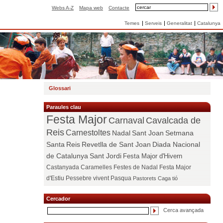
Webs A-Z
Mapa web
Contacte
Temes
Serveis
Generalitat
Catalunya
Glossari
Paraules clau
Festa Major
Carnaval
Cavalcada de
Reis
Carnestoltes
Nadal
Sant Joan
Setmana
Santa
Reis
Revetlla de Sant Joan
Diada Nacional
de Catalunya
Sant Jordi
Festa Major d'Hivern
Castanyada
Caramelles
Festes de Nadal
Festa Major
d'Estiu
Pessebre vivent
Pasqua
Pastorets
Caga tió
Cercador
Cerca avançada