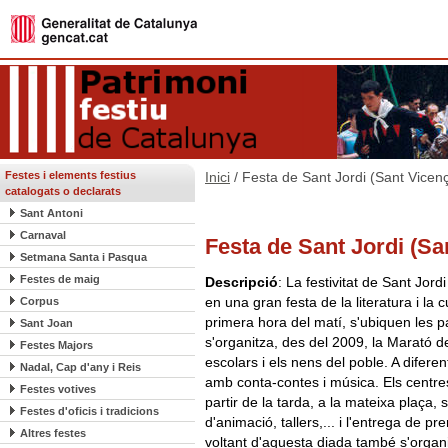
Festes i elements festius
Inici
/ Festa de Sant Jordi (Sant Vicenç
catalogats o declarats
Sant Antoni
Carnaval
Festa de Sant Jordi (Sa
Setmana Santa i Pasqua
Festes de maig
Descripció
: La festivitat de Sant Jor
en una gran festa de la literatura i la 
Corpus
primera hora del matí, s'ubiquen les pa
Sant Joan
s'organitza, des del 2009, la Marató de
Festes Majors
escolars i els nens del poble. A difere
Nadal, Cap d'any i Reis
amb conta-contes i música. Els centres
Festes votives
partir de la tarda, a la mateixa plaça, s
Festes d'oficis i tradicions
d'animació, tallers,... i l'entrega de p
Altres festes
voltant d'aquesta diada també s'organit