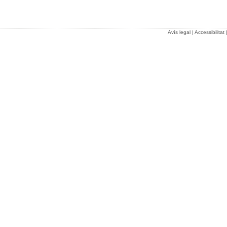
Avís legal
|
Accessibilitat