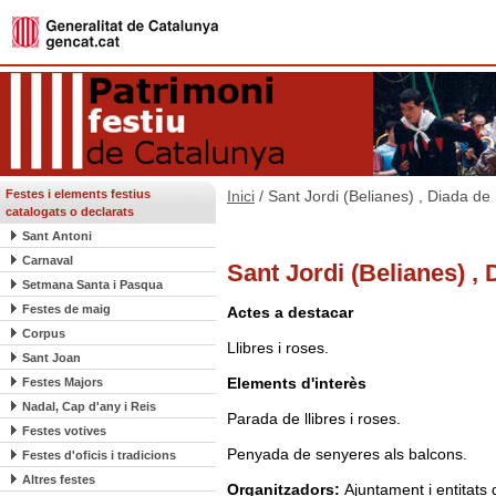
Festes i elements festius
Inici
/ Sant Jordi (Belianes) , Diada de
catalogats o declarats
Sant Antoni
Carnaval
Sant Jordi (Belianes) , 
Setmana Santa i Pasqua
Festes de maig
Actes a destacar
Corpus
Llibres i roses.
Sant Joan
Elements d'interès
Festes Majors
Nadal, Cap d'any i Reis
Parada de llibres i roses.
Festes votives
Penyada de senyeres als balcons.
Festes d'oficis i tradicions
Altres festes
Organitzadors:
Ajuntament i entitats 