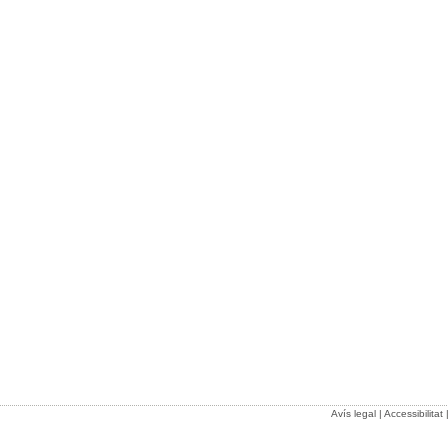
Avís legal
|
Accessibilitat