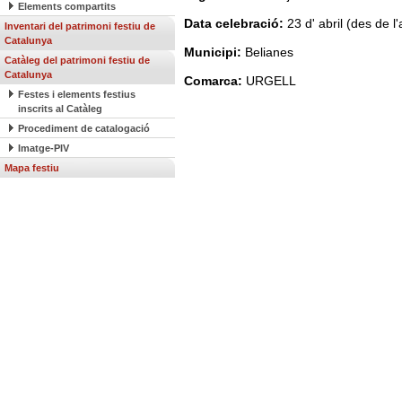
Elements compartits
Data celebració:
23 d' abril (des de l
Inventari del patrimoni festiu de
Catalunya
Municipi:
Belianes
Catàleg del patrimoni festiu de
Catalunya
Comarca:
URGELL
Festes i elements festius
inscrits al Catàleg
Procediment de catalogació
Imatge-PIV
Mapa festiu