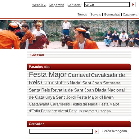
Webs A-Z
Mapa web
Contacte
Temes
Serveis
Generalitat
Catalunya
Glossari
Paraules clau
Festa Major
Carnaval
Cavalcada de
Reis
Carnestoltes
Nadal
Sant Joan
Setmana
Santa
Reis
Revetlla de Sant Joan
Diada Nacional
de Catalunya
Sant Jordi
Festa Major d'Hivern
Castanyada
Caramelles
Festes de Nadal
Festa Major
d'Estiu
Pessebre vivent
Pasqua
Pastorets
Caga tió
Cercador
Cerca avançada