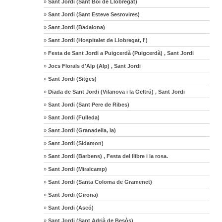
»
Sant Jordi (Sant Boi de Llobregat)
»
Sant Jordi (Sant Esteve Sesrovires)
»
Sant Jordi (Badalona)
»
Sant Jordi (Hospitalet de Llobregat, l')
»
Festa de Sant Jordi a Puigcerdà (Puigcerdà) , Sant Jordi
»
Jocs Florals d'Alp (Alp) , Sant Jordi
»
Sant Jordi (Sitges)
»
Diada de Sant Jordi (Vilanova i la Geltrú) , Sant Jordi
»
Sant Jordi (Sant Pere de Ribes)
»
Sant Jordi (Fulleda)
»
Sant Jordi (Granadella, la)
»
Sant Jordi (Sidamon)
»
Sant Jordi (Barbens) , Festa del llibre i la rosa.
»
Sant Jordi (Miralcamp)
»
Sant Jordi (Santa Coloma de Gramenet)
»
Sant Jordi (Girona)
»
Sant Jordi (Ascó)
»
Sant Jordi (Sant Adrià de Besòs)