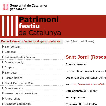
Festes i elements festius catalogats o declarats
Inici
/ Sant Jordi (Roses)
Sant Antoni
Carnaval
Sant Jordi (Roses
Setmana Santa i Pasqua
Festes de maig
Actes a destacar
Corpus
Fira de la Rosa, venda de roses i ll
Sant Joan
Organitzadors:
Ajuntament de R
Festes Majors
Nadal, Cap d'any i Reis
Web:
http://www.roses.cat/ca/inde
Festes votives
Data celebració:
23 d' abril
Festes d'oficis i tradicions
Municipi:
Roses
Altres festes
Elements compartits
Comarca:
ALT EMPORDÀ