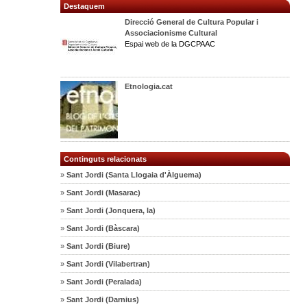
Destaquem
Direcció General de Cultura Popular i
Associacionisme Cultural
Espai web de la DGCPAAC
Etnologia.cat
Continguts relacionats
»
Sant Jordi (Santa Llogaia d'Àlguema)
»
Sant Jordi (Masarac)
»
Sant Jordi (Jonquera, la)
»
Sant Jordi (Bàscara)
»
Sant Jordi (Biure)
»
Sant Jordi (Vilabertran)
»
Sant Jordi (Peralada)
»
Sant Jordi (Darnius)