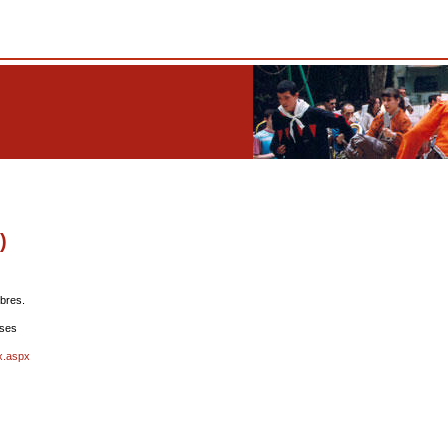
)
ibres.
oses
x.aspx