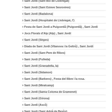
»
Sant Jordi (Sant Boi de Llobregat)
»
Sant Jordi (Sant Esteve Sesrovires)
»
Sant Jordi (Badalona)
»
Sant Jordi (Hospitalet de Llobregat, l')
»
Festa de Sant Jordi a Puigcerdà (Puigcerdà) , Sant Jordi
»
Jocs Florals d'Alp (Alp) , Sant Jordi
»
Sant Jordi (Sitges)
»
Diada de Sant Jordi (Vilanova i la Geltrú) , Sant Jordi
»
Sant Jordi (Sant Pere de Ribes)
»
Sant Jordi (Fulleda)
»
Sant Jordi (Granadella, la)
»
Sant Jordi (Sidamon)
»
Sant Jordi (Barbens) , Festa del llibre i la rosa.
»
Sant Jordi (Miralcamp)
»
Sant Jordi (Santa Coloma de Gramenet)
»
Sant Jordi (Girona)
»
Sant Jordi (Ascó)
»
Sant Jordi (Sant Adrià de Besòs)