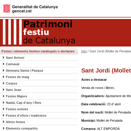
Festes i elements festius catalogats o declarats
Inici
/ Sant Jordi (Mollet de Peralad
Sant Antoni
Carnaval
Sant Jordi (Molle
Setmana Santa i Pasqua
Festes de maig
Actes a destacar
Corpus
Venda de roses i llibres.
Sant Joan
Organitzadors:
Ajuntament de Mol
Festes Majors
Nadal, Cap d'any i Reis
Data celebració:
23 d' abril
Festes votives
Nom del nucli:
Mollet de Peralada
Festes d'oficis i tradicions
Municipi:
Mollet de Peralada
Altres festes
Elements compartits
Comarca:
ALT EMPORDÀ