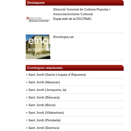
Destaquem
Direcció General de Cultura Popular i
Associacionisme Cultural
Espai web de la DGCPAAC
Etnologia.cat
Continguts relacionats
»
Sant Jordi (Santa Llogaia d'Àlguema)
»
Sant Jordi (Masarac)
»
Sant Jordi (Jonquera, la)
»
Sant Jordi (Bàscara)
»
Sant Jordi (Biure)
»
Sant Jordi (Vilabertran)
»
Sant Jordi (Peralada)
»
Sant Jordi (Darnius)