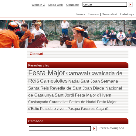
Webs A-Z
Mapa web
Contacte
Temes
Serveis
Generalitat
Catalunya
Glossari
Paraules clau
Festa Major
Carnaval
Cavalcada de
Reis
Carnestoltes
Nadal
Sant Joan
Setmana
Santa
Reis
Revetlla de Sant Joan
Diada Nacional
de Catalunya
Sant Jordi
Festa Major d'Hivern
Castanyada
Caramelles
Festes de Nadal
Festa Major
d'Estiu
Pessebre vivent
Pasqua
Pastorets
Caga tió
Cercador
Cerca avançada