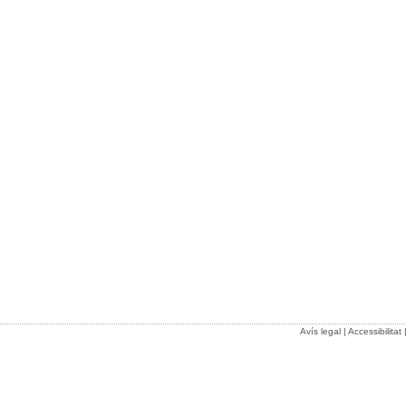
Avís legal
|
Accessibilitat