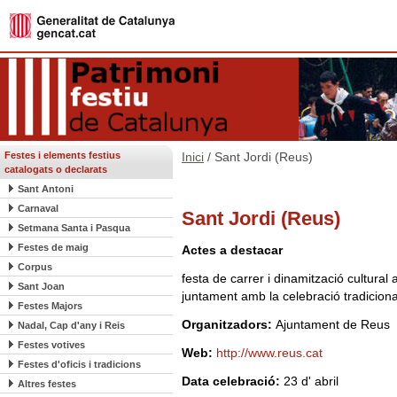
Festes i elements festius
Inici
/ Sant Jordi (Reus)
catalogats o declarats
Sant Antoni
Carnaval
Sant Jordi (Reus)
Setmana Santa i Pasqua
Festes de maig
Actes a destacar
Corpus
festa de carrer i dinamització cultural 
Sant Joan
juntament amb la celebració tradicional
Festes Majors
Organitzadors:
Ajuntament de Reus
Nadal, Cap d'any i Reis
Festes votives
Web:
http://www.reus.cat
Festes d'oficis i tradicions
Data celebració:
23 d' abril
Altres festes