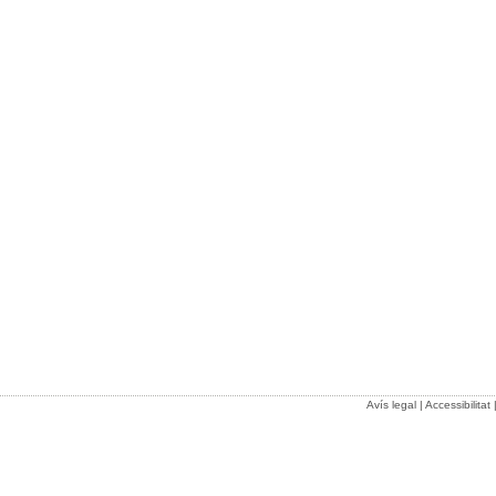
Avís legal
|
Accessibilitat