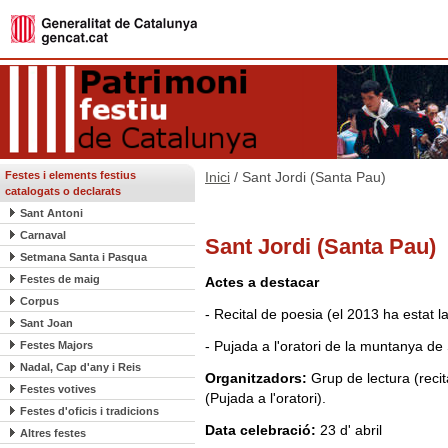
Festes i elements festius
Inici
/ Sant Jordi (Santa Pau)
catalogats o declarats
Sant Antoni
Carnaval
Sant Jordi (Santa Pau)
Setmana Santa i Pasqua
Festes de maig
Actes a destacar
Corpus
- Recital de poesia (el 2013 ha estat la
Sant Joan
- Pujada a l'oratori de la muntanya de 
Festes Majors
Nadal, Cap d'any i Reis
Organitzadors:
Grup de lectura (reci
Festes votives
(Pujada a l'oratori).
Festes d'oficis i tradicions
Data celebració:
23 d' abril
Altres festes