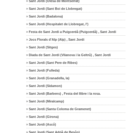
»
Sant Jordi (Olesa de Montserrat)
»
Sant Jordi (Sant Boi de Llobregat)
»
Sant Jordi (Badalona)
»
Sant Jordi (Hospitalet de Llobregat, l')
»
Festa de Sant Jordi a Puigcerdà (Puigcerdà) , Sant Jordi
»
Jocs Florals d'Alp (Alp) , Sant Jordi
»
Sant Jordi (Sitges)
»
Diada de Sant Jordi (Vilanova i la Geltrú) , Sant Jordi
»
Sant Jordi (Sant Pere de Ribes)
»
Sant Jordi (Fulleda)
»
Sant Jordi (Granadella, la)
»
Sant Jordi (Sidamon)
»
Sant Jordi (Barbens) , Festa del llibre i la rosa.
»
Sant Jordi (Miralcamp)
»
Sant Jordi (Santa Coloma de Gramenet)
»
Sant Jordi (Girona)
»
Sant Jordi (Ascó)
»
Sant Jordi (Sant Adrià de Besòs)