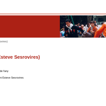
ovires)
Esteve Sesrovires)
de l'any
nt Esteve Sesrovires