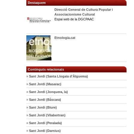
Destaquem
Direcció General de Cultura Popular i
Associacionisme Cultural
Espai web de la DGCPAAC
Etnologia.cat
Continguts relacionats
»
Sant Jordi (Santa Llogaia d'Àlguema)
»
Sant Jordi (Masarac)
»
Sant Jordi (Jonquera, la)
»
Sant Jordi (Bàscara)
»
Sant Jordi (Biure)
»
Sant Jordi (Vilabertran)
»
Sant Jordi (Peralada)
»
Sant Jordi (Darnius)