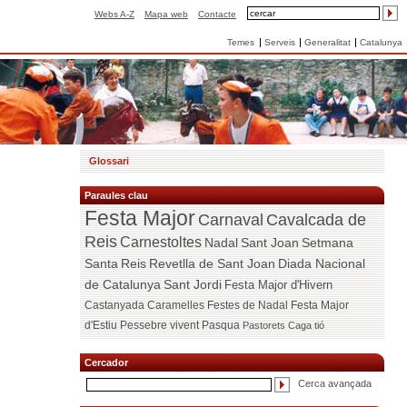
Webs A-Z
Mapa web
Contacte
Temes
Serveis
Generalitat
Catalunya
Glossari
Paraules clau
Festa Major
Carnaval
Cavalcada de
Reis
Carnestoltes
Nadal
Sant Joan
Setmana
Santa
Reis
Revetlla de Sant Joan
Diada Nacional
de Catalunya
Sant Jordi
Festa Major d'Hivern
Castanyada
Caramelles
Festes de Nadal
Festa Major
d'Estiu
Pessebre vivent
Pasqua
Pastorets
Caga tió
Cercador
Cerca avançada