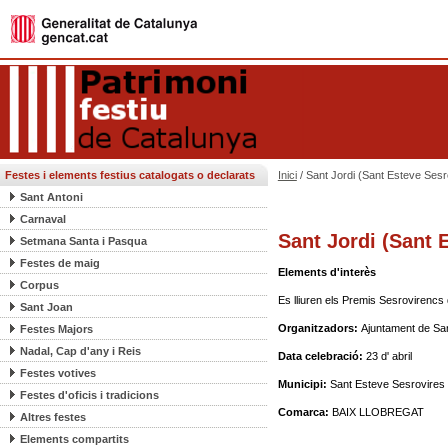
Festes i elements festius catalogats o declarats
Inici
/ Sant Jordi (Sant Esteve Sesr
Sant Antoni
Carnaval
Sant Jordi (Sant 
Setmana Santa i Pasqua
Festes de maig
Elements d'interès
Corpus
Es lliuren els Premis Sesrovirencs 
Sant Joan
Organitzadors:
Ajuntament de Sa
Festes Majors
Nadal, Cap d'any i Reis
Data celebració:
23 d' abril
Festes votives
Municipi:
Sant Esteve Sesrovires
Festes d'oficis i tradicions
Comarca:
BAIX LLOBREGAT
Altres festes
Elements compartits